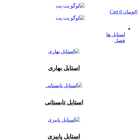
پرش
به
0
تومان
0
Cart
محتوا
استایل ها
فصل
استایل بهاری
استایل تابستانی
استایل پاییزی