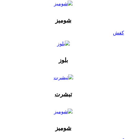
شومیز
کفش
بلوز
تیشرت
شومیز