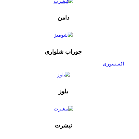
دامن
جوراب شلواری
اکسسوری
بلوز
تیشرت