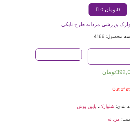
0
تومان
0
ارک ورزشی مردانه طرح نایکی
ه محصول: 4166
راهنمای
سوالات متداول
سایزبندی
392,
تومان
Out of s
 بندی:
شلوارک
،
پایین پوش
یت:
مردانه