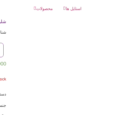
استایل ها
محصولات
شلو
شناس
000
tock
دسته
جنس