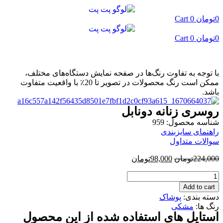
پرش
به
0
تومان
0
Cart
محتوا
0
تومان
0
Cart
با توجه به تفاوت رنگ‌ها در صفحه نمایش دستگاه‌های مختلف،
ممکن است رنگ محصولات در تصویر تا 20٪ با واقعیت متفاوت
باشد.
روسری زنانه دونابل
شناسه محصول: 959
راهنمای سایزبندی
سوالات متداول
224,000
تومان
98,000
تومان
روسری
زنانه
Add to cart
دونابل
دسته بندی:
پوشاک
quantity
رنگ ها:
مشکی
استایل های استفاده شده از این محصول