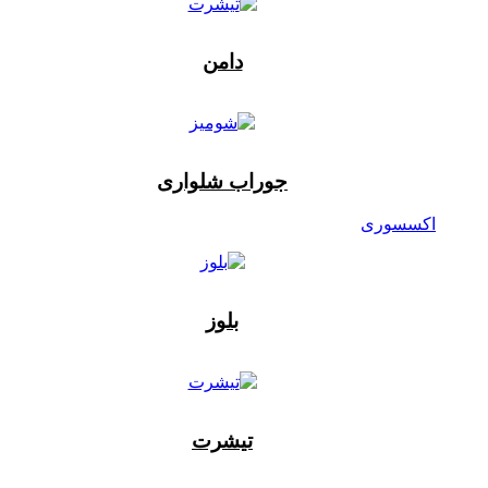
دامن
جوراب شلواری
اکسسوری
بلوز
تیشرت