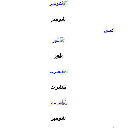
شومیز
کفش
بلوز
تیشرت
شومیز