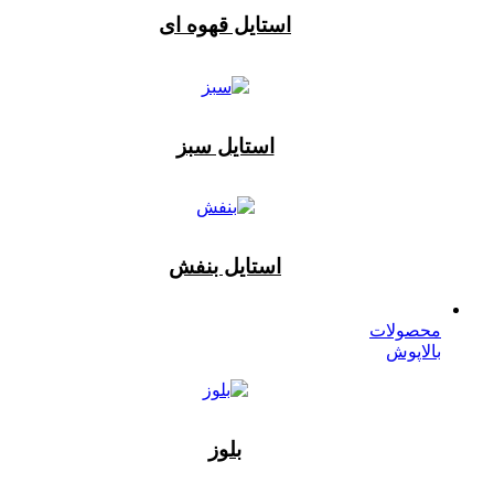
استایل قهوه ای
استایل سبز
استایل بنفش
محصولات
بالاپوش
بلوز