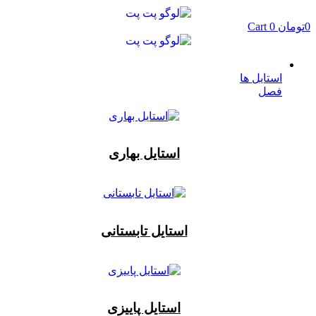
پرش
به
0
تومان
0
Cart
محتوا
استایل ها
فصل
استایل بهاری
استایل تابستانی
استایل پاییزی