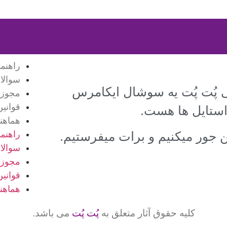
راهنم
سوالا
ی پُت پُت یه سوشال ایکامرس
مجوزه
قوانی
استایل ها هست.
هماهن
راهنم
کن جور میکنیم و برات میفرستیم.
سوالا
مجوزه
قوانی
هماهن
کلیه حقوق آثار متعلق به
پُت پُت
می باشد.