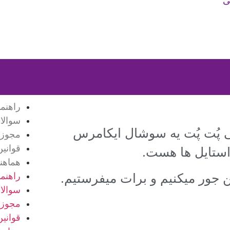
ی
راهنم
سوالا
ی پُت پُت یه سوشال ایکامرس
مجوزه
قوانی
استایل ها هست.
هماهن
راهنم
کن جور میکنیم و برات میفرستیم.
سوالا
مجوزه
قوانی