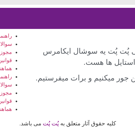
راهنم
سوالا
ی پُت پُت یه سوشال ایکامرس
مجوزه
قوانی
استایل ها هست.
هماهن
راهنم
کن جور میکنیم و برات میفرستیم.
سوالا
مجوزه
قوانی
هماهن
کلیه حقوق آثار متعلق به
پُت پُت
می باشد.