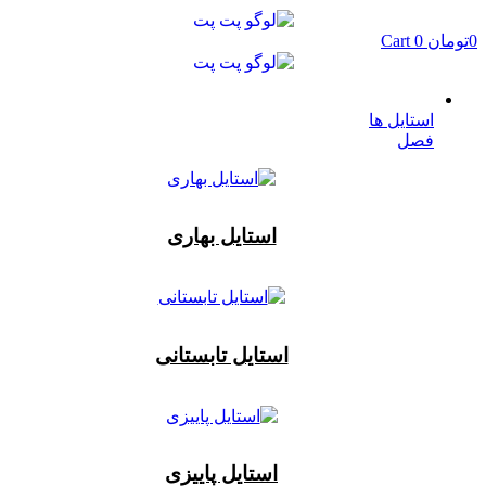
پرش
به
0
تومان
0
Cart
محتوا
استایل ها
فصل
استایل بهاری
استایل تابستانی
استایل پاییزی