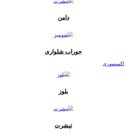
دامن
جوراب شلواری
اکسسوری
بلوز
تیشرت