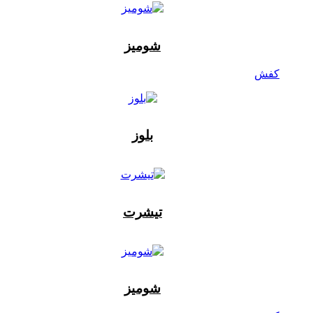
شومیز
کفش
بلوز
تیشرت
شومیز