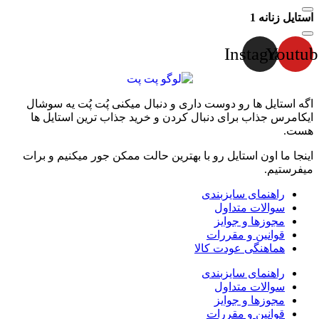
استایل زنانه 1
Instagram
Youtub
اگه استایل ها رو دوست داری و دنبال میکنی پُت پُت یه سوشال
ایکامرس جذاب برای دنبال کردن و خرید جذاب ترین استایل ها
هست.
اینجا ما اون استایل رو با بهترین حالت ممکن جور میکنیم و برات
میفرستیم.
راهنمای سایزبندی
سوالات متداول
مجوزها و جوایز
قوانین و مقررات
هماهنگی عودت کالا
راهنمای سایزبندی
سوالات متداول
مجوزها و جوایز
قوانین و مقررات