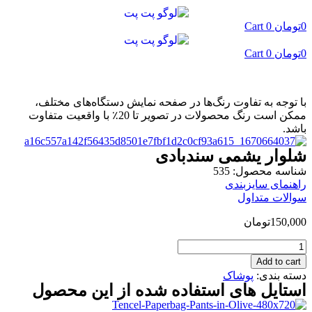
پرش
به
0
تومان
0
Cart
محتوا
0
تومان
0
Cart
با توجه به تفاوت رنگ‌ها در صفحه نمایش دستگاه‌های مختلف،
ممکن است رنگ محصولات در تصویر تا 20٪ با واقعیت متفاوت
باشد.
شلوار یشمی سندبادی
شناسه محصول: 535
راهنمای سایزبندی
سوالات متداول
150,000
تومان
شلوار
یشمی
Add to cart
سندبادی
دسته بندی:
پوشاک
quantity
استایل های استفاده شده از این محصول