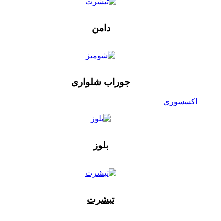
دامن
جوراب شلواری
اکسسوری
بلوز
تیشرت