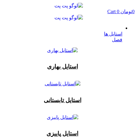
پرش
به
0
تومان
0
Cart
محتوا
استایل ها
فصل
استایل بهاری
استایل تابستانی
استایل پاییزی