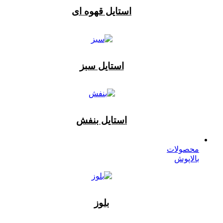
استایل قهوه ای
استایل سبز
استایل بنفش
محصولات
بالاپوش
بلوز