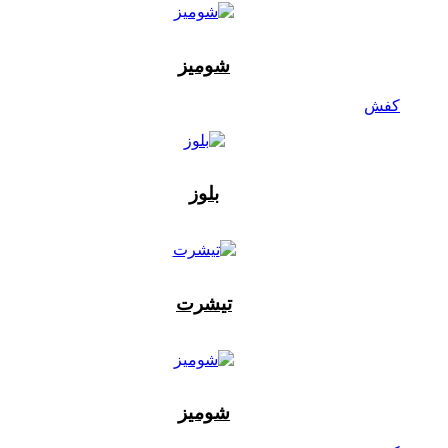
شومیز
کفش
بلوز
تیشرت
شومیز