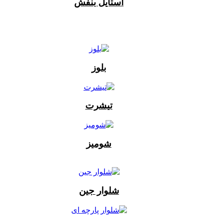
استایل بنفش
بلوز
تیشرت
شومیز
شلوار جین