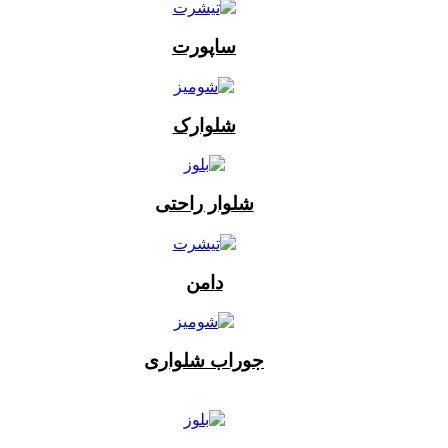
ساپورت
شلوارک
شلوار راحتی
دامن
جوراب شلواری